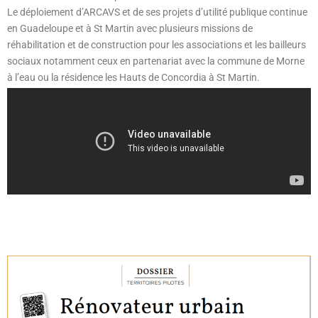
Le déploiement d’ARCAVS et de ses projets d’utilité publique continue
en Guadeloupe et à St Martin avec plusieurs missions de
réhabilitation et de construction pour les associations et les bailleurs
sociaux notamment ceux en partenariat avec la commune de Morne
à l’eau ou la résidence les Hauts de Concordia à St Martin.